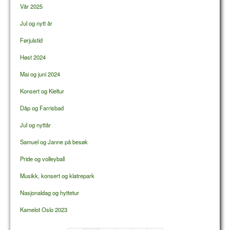
Vår 2025
Jul og nytt år
Førjulstid
Høst 2024
Mai og juni 2024
Konsert og Kieltur
Dåp og Farrisbad
Jul og nyttår
Samuel og Janne på besøk
Pride og volleyball
Musikk, konsert og klatrepark
Nasjonaldag og hyttetur
Kamelot Oslo 2023