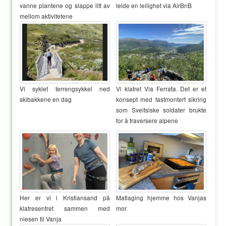
vanne plantene og slappe litt av
leide en leilighet via AirBnB
mellom aktivitetene
Vi syklet terrengsykkel ned
Vi klatret Via Ferrata. Det er et
skibakkene en dag
konsept med fastmontert sikring
som Sveitsiske soldater brukte
for å traversere alpene
Her er vi i Kristiansand på
Matlaging hjemme hos Vanjas
klatresentret sammen med
mor
niesen til Vanja