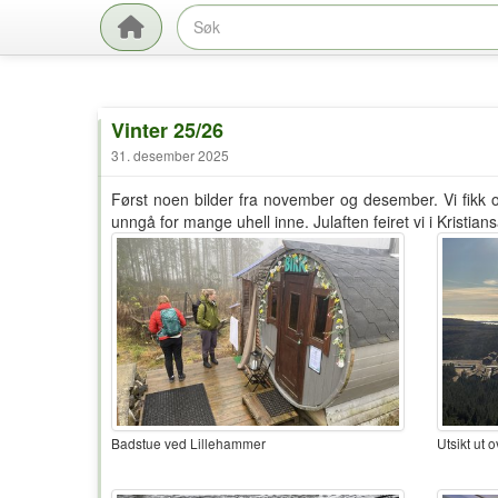
Vinter 25/26
31. desember 2025
Først noen bilder fra november og desember. Vi fikk o
unngå for mange uhell inne. Julaften feiret vi i Kristi
Badstue ved Lillehammer
Utsikt ut o