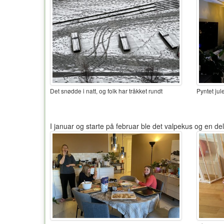
Det snødde i natt, og folk har tråkket rundt
Pyntet julet
I januar og starte på februar ble det valpekus og en del 