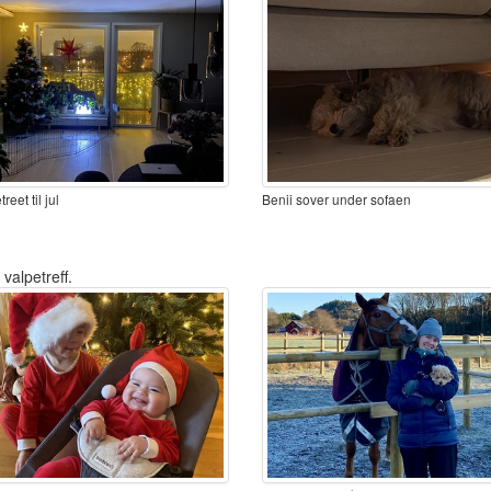
reet til jul
Benii sover under sofaen
valpetreff.